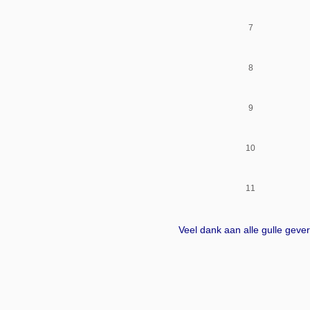
7
8
9
10
11
Veel dank aan alle gulle gever