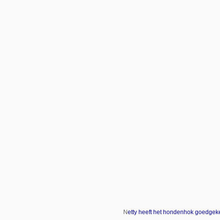
N
etty heeft het hondenhok goedgek