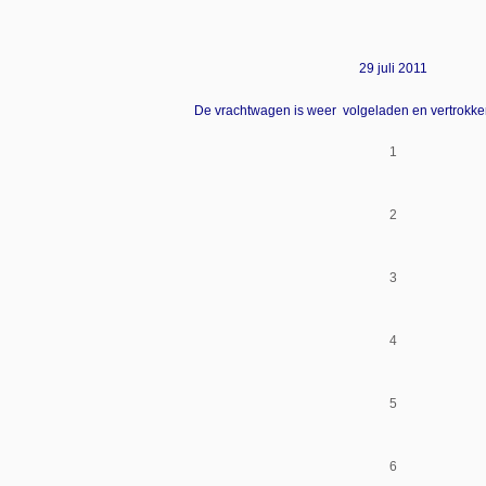
29 juli 2011
De vrachtwagen is weer volgeladen en vertrokk
1
2
3
4
5
6