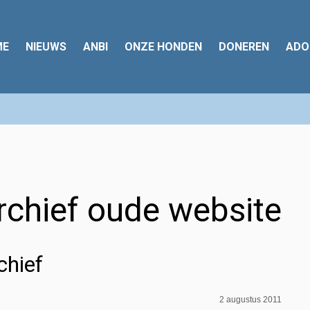
ME
NIEUWS
ANBI
ONZE HONDEN
DONEREN
ADO
rchief oude website
chief
2 augustus 2011