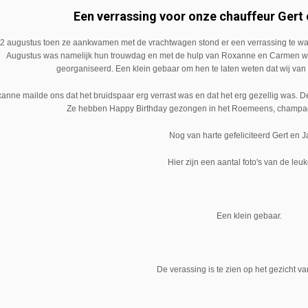
Een verrassing voor onze chauffeur Gert 
2 augustus toen ze aankwamen met de vrachtwagen stond er een verrassing te wach
Augustus was namelijk hun trouwdag en met de hulp van Roxanne en Carmen was
georganiseerd. Een klein gebaar om hen te laten weten dat wij va
anne mailde ons dat het bruidspaar erg verrast was en dat het erg gezellig was. 
Ze hebben Happy Birthday gezongen in het Roemeens, champa
Nog van harte gefeliciteerd Gert en J
Hier zijn een aantal foto's van de leu
Een klein gebaar.
De verassing is te zien op het gezicht v