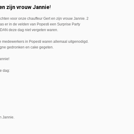
en zijn vrouw Jannie
!
ten voor onze chauffeur Gert en zijn vrouw Jannie. 2
 er in de velden van Popesti een Surprise Party
n DAN deze dag niet vergeten waren.
De medewerkers in Popesti waren allemaal uitgenodigd.
gne gedronken en cake gegeten.
annie!
ke dag:
an Jannie.