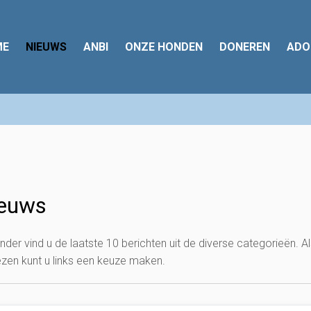
ME
NIEUWS
ANBI
ONZE HONDEN
DONEREN
ADO
euws
nder vind u de laatste 10 berichten uit de diverse categorieën. A
lezen kunt u links een keuze maken.