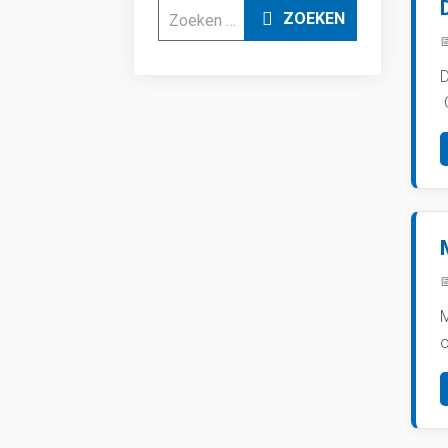
Zoeken
ZOEKEN
D
O
o