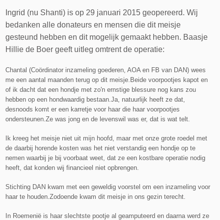
Ingrid (nu Shanti) is op 29 januari 2015 geopereerd. Wij
bedanken alle donateurs en mensen die dit meisje
gesteund hebben en dit mogelijk gemaakt hebben. Baasje
Hillie de Boer geeft uitleg omtrent de operatie:
Chantal (Coördinator inzameling goederen, AOA en FB van DAN) wees
me een aantal maanden terug op dit meisje.
Beide voorpootjes kapot en
of ik dacht dat een hondje met zo'n ernstige blessure nog kans zou
hebben op een hondwaardig bestaan.
Ja, natuurlijk heeft ze dat,
desnoods komt er een karretje voor haar die haar voorpootjes
ondersteunen.
Ze was jong en de levenswil was er, dat is wat telt.
Ik kreeg het meisje niet uit mijn hoofd, maar met onze grote roedel met
de daarbij horende kosten was het niet verstandig een hondje op te
nemen waarbij je bij voorbaat weet, dat ze een kostbare operatie nodig
heeft, dat konden wij financieel niet opbrengen.
Stichting DAN kwam met een geweldig voorstel om een inzameling voor
haar te houden.
Zodoende kwam dit meisje in ons gezin terecht.
In Roemenië is haar slechtste pootje al geamputeerd en daarna werd ze