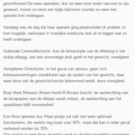
gesteriliseerd.
Na twee operaties, dus na twee keer onder narcose te zijn
geweest, moest ze eerst een tijdje bijkomen voordat ze weer een
operatie kon ondergaan.
Vandaag was de dag dat haar operatie ging plaatsvinden.
Ik probeer zo
kort mogelijk, weliswaar in moeilijke medische taal uit te leggen wat ze
heeft ondergaan:
Subtotale Coronoidectomie: Aan de binnenzijde van de elleboog is het
stukje ellepijp, wat een overmatige druk geeft in het gewricht, verwijderd.
Verwijderen Osteofyten: In het geval van artrose, gaan zich
botnieuwvormingen ontwikkelen aan de randen van het gewricht, daar
waar deze ook de gewrichtsfunctie belemmerd wordt, deze verwijderd.
Burp ofwel Release Ulnaire hoofd M Biceps brachil: de aanhechting van
de bicepspees aan de ellepijn wordt ontlast, de aanhechting aan het
spaakbeen blijft onveranderd.
Een fikse operatie dus !
Haar pootje zal ook niet weer optimaal
functioneren, die werkte nog maar voor 30%, maar dat kan in ieder geval
verbeterd worden tot 70%.
Ons meisje is weer thuis en krijgt vanaf nu de best mogelijke verzorging