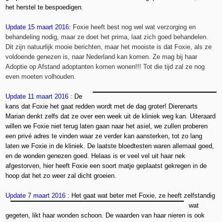
het herstel te bespoedigen.
Update 15 maart 2016:
Foxie heeft best nog wel wat verzorging en
behandeling nodig, maar ze doet het prima, laat zich goed behandelen.
Dit zijn natuurlijk mooie berichten, maar het mooiste is dat Foxie, als ze
voldoende genezen is, naar Nederland kan komen. Ze mag bij haar
Adoptie op Afstand adoptanten komen wonen!!! Tot die tijd zal ze nog
even moeten volhouden.
Update 11 maart 2016 :
De
kans dat Foxie het gaat redden wordt met de dag groter! Dierenarts
Marian denkt zelfs dat ze over een week uit de kliniek weg kan. Uiteraard
willen we Foxie niet terug laten gaan naar het asiel, we zullen proberen
een privé adres te vinden waar ze verder kan aansterken, tot zo lang
laten we Foxie in de kliniek. De laatste bloedtesten waren allemaal goed,
en de wonden genezen goed. Helaas is er veel vel uit haar nek
afgestorven, hier heeft Foxie een soort matje geplaatst gekregen in de
hoop dat het zo weer zal dicht groeien.
Update 7 maart 2016 :
Het gaat wat beter met Foxie, ze heeft zelfstandig
wat
gegeten, likt haar wonden schoon. De waarden van haar nieren is ook