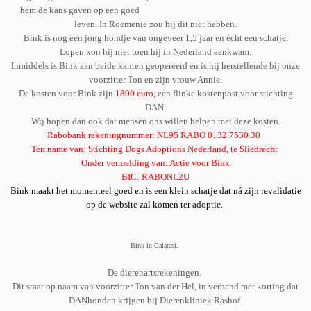
hem de kans gaven op een goed
leven. In Roemenië zou hij dit niet hebben.
Bink is nog een jong hondje van ongeveer 1,5 jaar en écht een schatje.
Lopen kon hij niet toen hij in Nederland aankwam.
Inmiddels is Bink aan beide kanten geopereerd en is hij herstellende bij onze
voorzitter Ton en zijn vrouw Annie.
De kosten voor Bink zijn
1800 euro,
een flinke kostenpost voor stichting
DAN.
Wij hopen dan ook dat mensen ons willen helpen met deze kosten.
Rabobank rekeningnummer: NL95 RABO 0132 7530 30
Ten name van: Stichting Dogs Adoptions Nederland, te Sliedrecht
Onder vermelding van: Actie voor Bink
BIC: RABONL2U
Bink maakt het momenteel goed en is een klein schatje dat ná zijn revalidatie
op de website zal komen ter adoptie.
Bink in Calarasi.
De dierenartsrekeningen.
Dit staat op naam van voorzitter Ton van der Hel, in verband met korting dat
DANhonden krijgen bij Dierenkliniek Rashof.