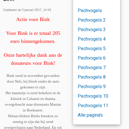
Pechvogels
Geplaatst op 3 januari 2017, 14:43
Actie voor Bink
Pechvogels 2
Pechvogels 3
Voor Bink is er totaal 205
Pechvogels 4
euro binnengekomen.
Pechvogels 5
Onze hartelijke dank aan de
Pechvogels 6
donateurs voor Bink!
Pechvogels 7
Bink werd in november gevonden
Pechvogels 8
door Neli, hij bleek onder de auto
Pechvogels 9
gekomen te zijn.
Het mannetje is eerst bekeken in de
Pechvogels 10
kliniek in Calarasi en daarna
overgebracht naar dierenarts Marian
Pechvogels 11
in Boekarest.
Alle pagina's
Helaas bleken Binks breuken zo
ernstig te zijn dat hij werd
overgevlogen naar Nederland. En wij