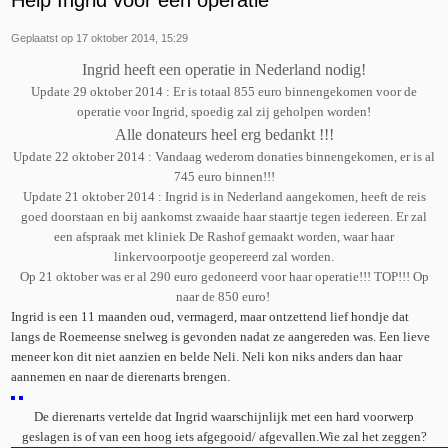
Help Ingrid voor een operatie
Geplaatst op 17 oktober 2014, 15:29
Ingrid heeft een operatie in Nederland nodig!
Update 29 oktober 2014 : Er is totaal 855 euro binnengekomen voor de
operatie voor Ingrid, spoedig zal zij geholpen worden!
Alle donateurs heel erg bedankt !!!
Update 22 oktober 2014 : Vandaag wederom donaties binnengekomen, er is al
745 euro binnen!!!
Update 21 oktober 2014 : Ingrid is in Nederland aangekomen, heeft de reis
goed doorstaan en bij aankomst zwaaide haar staartje tegen iedereen. Er zal
een afspraak met kliniek De Rashof gemaakt worden, waar haar
linkervoorpootje geopereerd zal worden.
Op 21 oktober was er al 290 euro gedoneerd voor haar operatie!!! TOP!!! Op
naar de 850 euro!
Ingrid is een 11 maanden oud, vermagerd, maar ontzettend lief hondje dat
langs de Roemeense snelweg is gevonden nadat ze aangereden was. Een lieve
meneer kon dit niet aanzien en belde Neli. Neli kon niks anders dan haar
aannemen en naar de
dierenarts brengen.
De dierenarts vertelde dat Ingrid waarschijnlijk met een hard voorwerp
geslagen is of van een hoog iets afgegooid/ afgevallen.Wie zal het zeggen?