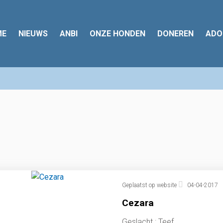
ME
NIEUWS
ANBI
ONZE HONDEN
DONEREN
ADO
Geplaatst op website
04-04-2017
Cezara
Geslacht : Teef