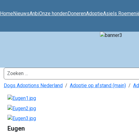
Home
Nieuws
Anbi
Onze honden
Doneren
Adoptie
Asiels Roemeni
Zoeken
Dogs Adoptions Nederland
Adoptie op afstand (main)
Ad
Eugen