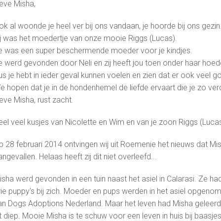
ieve Misha,
ok al woonde je heel ver bij ons vandaan, je hoorde bij ons gezin
ij was het moedertje van onze mooie Riggs (Lucas).
e was een super beschermende moeder voor je kindjes.
e werd gevonden door Neli en zij heeft jou toen onder haar hoe
us je hebt in ieder geval kunnen voelen en zien dat er ook veel 
e hopen dat je in de hondenhemel de liefde ervaart die je zo ver
eve Misha, rust zacht.
eel veel kusjes van Nicolette en Wim en van je zoon Riggs (Luca
p 28 februari 2014 ontvingen wij uit Roemenie het nieuws dat Mish
ngevallen. Helaas heeft zij dit niet overleefd...
isha werd gevonden in een tuin naast het asiel in Calarasi. Ze h
rie puppy's bij zich. Moeder en pups werden in het asiel opgenom
an Dogs Adoptions Nederland. Maar het leven had Misha geleerd 
t diep. Mooie Misha is te schuw voor een leven in huis bij baasjes