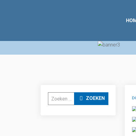
HO
Zoeken
D
ZOEKEN