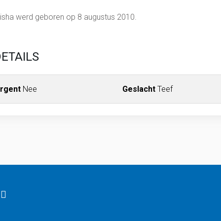
isha werd geboren op 8 augustus 2010.
ETAILS
rgent
Nee
Geslacht
Teef