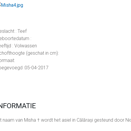
eslacht : Teef
eboortedatum :
eeftijd : Volwassen
chofthoogte (geschat in cm):
ormaat:
oegevoegd :05-04-2017
INFORMATIE
it naam van Misha † wordt het asiel in Călărași gesteund door Ni