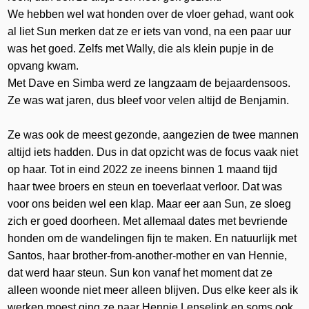
We hebben wel wat honden over de vloer gehad, want ook
al liet Sun merken dat ze er iets van vond, na een paar uur
was het goed. Zelfs met Wally, die als klein pupje in de
opvang kwam.
Met Dave en Simba werd ze langzaam de bejaardensoos.
Ze was wat jaren, dus bleef voor velen altijd de Benjamin.
Ze was ook de meest gezonde, aangezien de twee mannen
altijd iets hadden. Dus in dat opzicht was de focus vaak niet
op haar. Tot in eind 2022 ze ineens binnen 1 maand tijd
haar twee broers en steun en toeverlaat verloor. Dat was
voor ons beiden wel een klap. Maar eer aan Sun, ze sloeg
zich er goed doorheen. Met allemaal dates met bevriende
honden om de wandelingen fijn te maken. En natuurlijk met
Santos, haar brother-from-another-mother en van Hennie,
dat werd haar steun. Sun kon vanaf het moment dat ze
alleen woonde niet meer alleen blijven. Dus elke keer als ik
werken moest ging ze naar Hennie Lenselink en soms ook