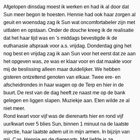
Afgelopen dinsdag moest ik werken en had ik al door dat
Sun meer begon te hoesten. Hennie had ook haar zorgen al
geuit en woensdag zag ik Sun wat oncomfortabeler zijn met
uitlaten en opstaan. Onder de douche kreeg ik de realisatie
dat het haar tijd was en 's middags bevestigde ik de
euthanasie afspraak voor a.s. vrijdag. Donderdag ging het
nog best en vrijdag zag ik aan Sun voor het eerst dat ze aan
het opgeven was, ze was er klaar voor en dat maakte voor
mij de beslissing alleen maar duidelijker. We hebben
gisteren ontzettend genoten van elkaar. Twee ere- en
afscheidrondes in haar wagen op de Terp en hier in de
buurt. De rest van de dag heeft ze naast me op de bank
gelegen en liggen slapen. Muziekje aan. Eten wilde ze al
niet meer.
Rond kwart voor vijf was de dierenarts hier en rond vijf
uur/kwart over 5 blies Sun, binnen 1 minuut na de laatste
injectie, haar laatste adem uit in mijn armen. In bijzijn van
mij, Cas, Hennie en de dierenarts. Met liefde is ze