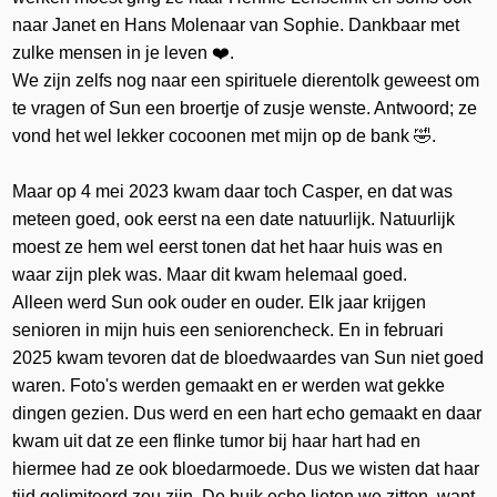
naar Janet en Hans Molenaar van Sophie. Dankbaar met
zulke mensen in je leven ❤️.
We zijn zelfs nog naar een spirituele dierentolk geweest om
te vragen of Sun een broertje of zusje wenste. Antwoord; ze
vond het wel lekker cocoonen met mijn op de bank 🤣.
Maar op 4 mei 2023 kwam daar toch Casper, en dat was
meteen goed, ook eerst na een date natuurlijk. Natuurlijk
moest ze hem wel eerst tonen dat het haar huis was en
waar zijn plek was. Maar dit kwam helemaal goed.
Alleen werd Sun ook ouder en ouder. Elk jaar krijgen
senioren in mijn huis een seniorencheck. En in februari
2025 kwam tevoren dat de bloedwaardes van Sun niet goed
waren. Foto's werden gemaakt en er werden wat gekke
dingen gezien. Dus werd en een hart echo gemaakt en daar
kwam uit dat ze een flinke tumor bij haar hart had en
hiermee had ze ook bloedarmoede. Dus we wisten dat haar
tijd gelimiteerd zou zijn. De buik echo lieten we zitten, want