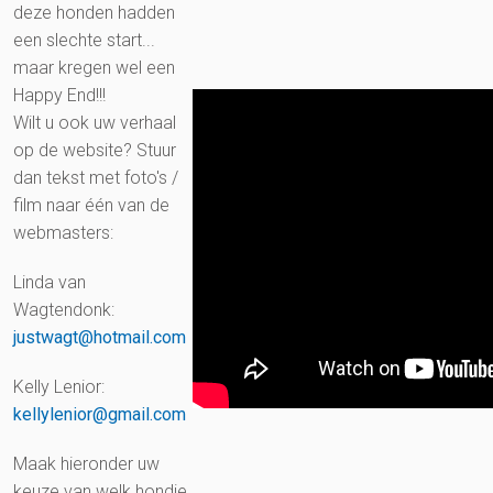
deze honden hadden
een slechte start...
maar kregen wel een
Happy End!!!
Wilt u ook uw verhaal
op de website? Stuur
dan tekst met foto's /
film naar één van de
webmasters:
Linda van
Wagtendonk:
justwagt@hotmail.com
Kelly Lenior:
kellylenior@gmail.com
Maak hieronder uw
keuze van welk hondje