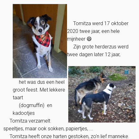
Tomitza werd 17 oktober
2020 twee jaar, een hele
mijnheer 😄
Zijn grote herderzus werd
twee dagen later 12 jaar,
het was dus een heel
groot feest. Met lekkere
taart
(dogmuffin) en
kadootjes
Tomitza verzamelt
speeltjes, maar ook sokken, papiertjes, ...
Tomitza heeft onze harten gestoken, zo'n lief manneke.