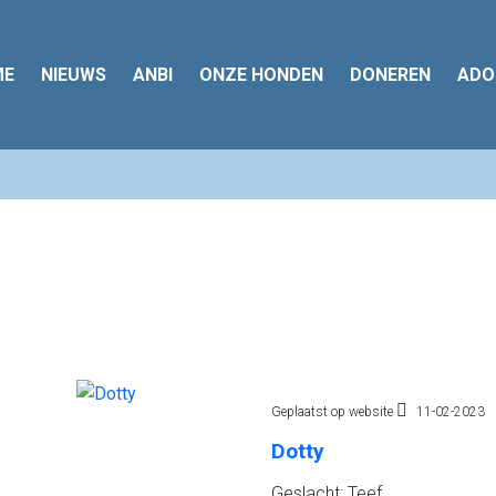
ME
NIEUWS
ANBI
ONZE HONDEN
DONEREN
ADO
Geplaatst op website
11-02-2023
Dotty
Geslacht: Teef