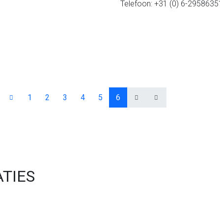
Telefoon: +31 (0) 6-2958635
1
2
3
4
5
6
TIES