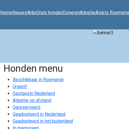
Home
Nieuws
Anbi
Onze honden
Doneren
Adoptie
Asiels Roemeni
Honden menu
Beschikbaar in Roemenië
Urgent!
Gastgezin Nederland
Adoptie op afstand
Gereserveerd
Geadopteerd in Nederland
Geadopteerd in het buitenland
In memoriam