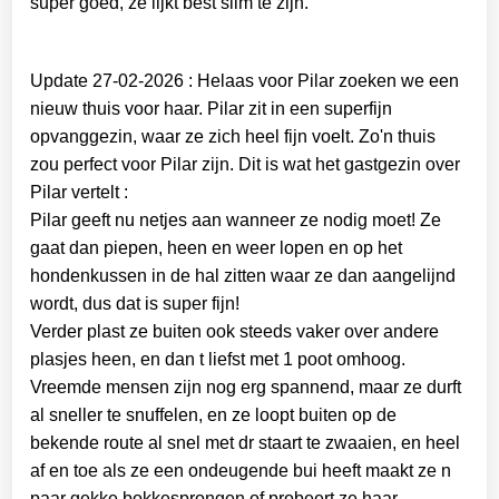
super goed, ze lijkt best slim te zijn.
Update 27-02-2026 : Helaas voor Pilar zoeken we een
nieuw thuis voor haar. Pilar zit in een superfijn
opvanggezin, waar ze zich heel fijn voelt. Zo'n thuis
zou perfect voor Pilar zijn. Dit is wat het gastgezin over
Pilar vertelt :
Pilar geeft nu netjes aan wanneer ze nodig moet! Ze
gaat dan piepen, heen en weer lopen en op het
hondenkussen in de hal zitten waar ze dan aangelijnd
wordt, dus dat is super fijn!
Verder plast ze buiten ook steeds vaker over andere
plasjes heen, en dan t liefst met 1 poot omhoog.
Vreemde mensen zijn nog erg spannend, maar ze durft
al sneller te snuffelen, en ze loopt buiten op de
bekende route al snel met dr staart te zwaaien, en heel
af en toe als ze een ondeugende bui heeft maakt ze n
paar gekke bokkesprongen of probeert ze haar